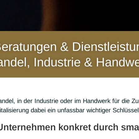
Beratungen & Dienstleistu
ndel, Industrie & Handw
­del, in der Indus­trie oder im Hand­werk für die Z
­ta­li­sie­rung dabei ein unfass­bar wich­ti­ger Schlüs­sel
n Unternehmen konkret durch smar