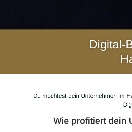
Digital-
Ha
Du möch­test dein Unter­neh­men im Han
Digi
Wie profitiert dei