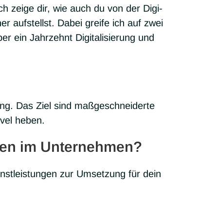
. Ich zeige dir, wie auch du von der Digi­
her auf­stellst. Dabei greife ich auf zwei
 ein Jahr­zehnt Digi­ta­li­sie­rung und
g. Das Ziel sind maß­ge­schnei­derte
evel heben.
rcen im Unternehmen?
t­leis­tun­gen zur Umset­zung für dein