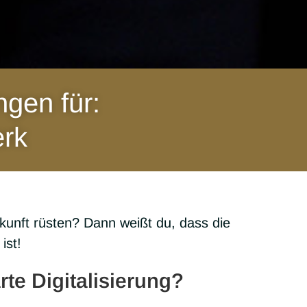
ngen für:
erk
ukunft rüs­ten? Dann weißt du, dass die
 ist!
te Digitalisierung?