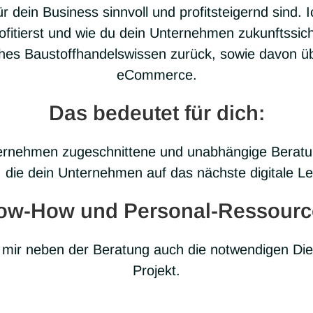
für dein Busi­ness sinn­voll und pro­fit­stei­gernd sind
ro­fi­tierst und wie du dein Unter­neh­men zukunfts­si­c
hes Bau­stoff­han­dels­wis­sen zurück, sowie davon über
eCom­merce.
Das bedeutet für dich:
neh­men zuge­schnit­tene und unab­hän­gige Bera­tun
 die dein Unter­neh­men auf das nächste digi­tale L
 Know-How und Personal-Ressou
r neben der Bera­tung auch die not­wen­di­gen Diens
Pro­jekt.