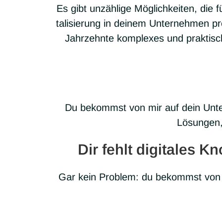
Es gibt unzäh­lige Mög­lich­kei­ten, die 
ta­li­sie­rung in dei­nem Unter­neh­men p
Jahr­zehnte kom­ple­xes und prak­ti­sc
Du bekommst von mir auf dein Unter­
Lösun­gen,
Dir fehlt digitales
Gar kein Pro­blem: du bekommst von mi